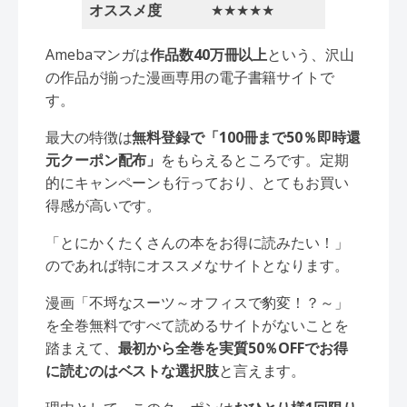
オススメ度
★★★★★
Amebaマンガは
作品数40万冊以上
という、沢山
の作品が揃った漫画専用の電子書籍サイトで
す。
最大の特徴は
無料登録で「100冊まで50％即時還
元クーポン配布」
をもらえるところです。定期
的にキャンペーンも行っており、とてもお買い
得感が高いです。
「とにかくたくさんの本をお得に読みたい！」
のであれば特にオススメなサイトとなります。
漫画「不埒なスーツ～オフィスで豹変！？～」
を全巻無料ですべて読めるサイトがないことを
踏まえて、
最初から全巻を実質50％OFFでお得
に読むのはベストな選択肢
と言えます。