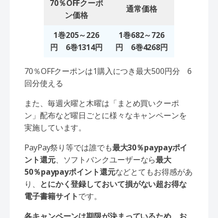
70％OFFクーポ
通常価格
ン価格
1巻205～226
1巻682～726
円 6巻1314円
円 6巻4268円
70％OFFクーポンは1購入につき最大500円分 6
回分使える
また、毎週火曜と木曜は「まとめ買いクーポ
ン」配布など曜日ごとに様々なキャンペーンを
実施しています。
PayPay祭り等では誰でも
最大30％paypayポイ
ント還元
、ソフトバンクユーザーなら
最大
50％paypayポイント還元
などとてもお得感があ
り、
とにかく登録しておいて損がない超お得な
電子書籍サイト
です。
各キャンペーンは期限が決まっているため、お