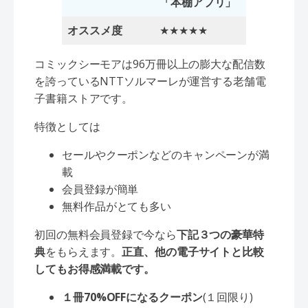
「本棚アプリ」
オススメ度
★★★★★
コミックシーモアは96万冊以上の膨大な配信数
を誇っているNTTソルマーレが運営する老舗電
子書籍ストアです。
特徴としては
セールやクーポンなどのキャンペーンが満
載
会員登録が簡単
無料作品がとても多い
初回の無料会員登録で今なら
下記３つの豪華特
典
をもらえます。
正直、他の電子サイトと比較
してもお得感満載です。
１冊70%OFFになるクーポン
(１回限り)