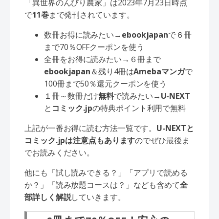
「異世界のんびり農家」は2023年7月23日時点
で
11巻
まで発刊されています。
数冊お得に読みたい→
ebookjapan
で６冊
まで70％OFFクーポンを使う
全冊をお得に読みたい→６冊まで
ebookjapan
＆残り4冊は
Amebaマンガ
で
100冊まで50％還元クーポンを使う
１冊～数冊だけ
無料
で読みたい→
U-NEXT
と
コミック.jp
の特典ポイント利用で無料
上記が一番お得に読む方法一覧です。
U-NEXTと
コミック.jpは注意点もあります
のでぜひ最後ま
でお読みください。
他にも「試し読みできる？」「アプリで読める
か？」「読み放題コースは？」なども含めて
全
部詳しく解説
していきます。