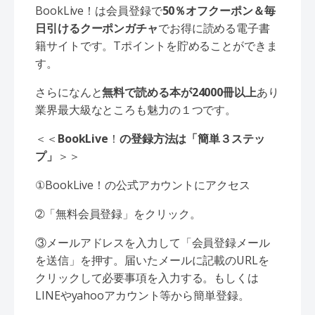
BookLive！は会員登録で
50％オフクーポン＆毎
日引けるクーポンガチャ
でお得に読める電子書
籍サイトです。Tポイントを貯めることができま
す。
さらになんと
無料で読める本が24000冊以上
あり
業界最大級なところも魅力の１つです。
＜＜
BookLive
！
の登録方法は「簡単３ステッ
プ」
＞＞
①BookLive！の公式アカウントにアクセス
➁「無料会員登録」をクリック。
③メールアドレスを入力して「会員登録メール
を送信」を押す。届いたメールに記載のURLを
クリックして必要事項を入力する。もしくは
LINEやyahooアカウント等から簡単登録。