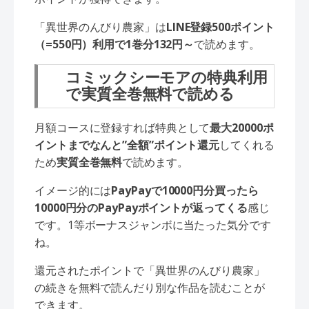
「異世界のんびり農家」は
LINE登録500ポイント
（=550円）利用で1巻分132円～
で読めます。
コミックシーモアの特典利用
で実質全巻無料で読める
月額コースに登録すれば特典として
最大20000ポ
イントまでなんと”全額”ポイント還元
してくれる
ため
実質全巻無料
で読めます。
イメージ的には
PayPayで10000円分買ったら
10000円分のPayPayポイントが返ってくる
感じ
です。1等ボーナスジャンボに当たった気分です
ね。
還元されたポイントで「異世界のんびり農家」
の続きを無料で読んだり別な作品を読むことが
できます。